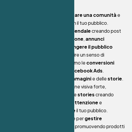
gestiamo:
Facebook
è ideale per
creare una comunità
e
conversazioni dirette
con il tuo pubblico.
Gestiamo la tua
pagina aziendale
creando post
che
stimolano la discussione
,
annunci
sponsorizzati
per
raggiungere il pubblico
giusto
e
eventi
per costruire un senso di
appartenenza
. Ottimizziamo le
conversioni
grazie alla potenza delle
Facebook Ads
.
Instagram è il social delle
immagini
e delle
storie
.
Ideale per creare un’immagine visiva forte,
gestiamo il tuo
feed
e le tue
stories
creando
contenuti che catturano l’
attenzione
e
coinvolgono visivamente
il tuo pubblico.
Utilizziamo Instagram anche per
gestire
campagne pubblicitarie
, promuovendo prodotti