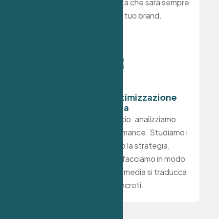
e costruendo una comunità che sarà sempre
più coinvolta con il tuo brand.
Monitoraggio e ottimizzazione
continua
Non ci fermiamo al lancio: analizziamo
costantemente le performance. Studiamo i
risultati, ottimizziamo la strategia,
miglioriamo i contenuti e facciamo in modo
che ogni azione sui social media si traducca
in risultati concreti.