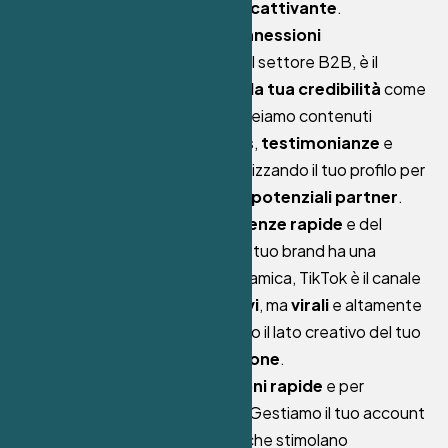
o eventi con una grafica
accattivante
.
LinkedIn è il social delle
connessioni
professionali
. Se operi nel settore B2B, è il
canale ideale per
stabilire la tua credibilità
come
esperto nel tuo settore. Creiamo contenuti
focalizzati su
case studies
,
testimonianze
e
contenuti di valore
, ottimizzando il tuo profilo per
attirare
clienti aziendali
e
potenziali partner
.
TikTok è il social delle
tendenze rapide
e del
contenuto creativo
. Se il tuo brand ha una
componente giovane e dinamica, TikTok è il canale
per te. Creiamo
video brevi
, ma
virali
e altamente
coinvolgenti
, che riflettano il lato creativo del tuo
brand e stimolino l’
interazione
.
X
è perfetto per
discussioni rapide
e per
aggiornamenti tempestivi. Gestiamo il tuo account
creando
contenuti brevi
che stimolano