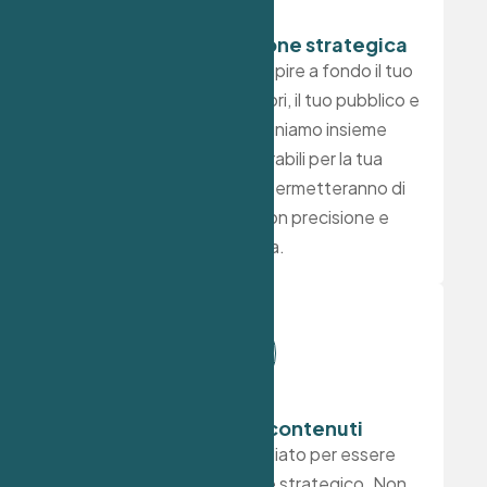
Analisi e pianificazione strategica​
Il nostro primo passo è capire a fondo il tuo
brand. Studiamo i tuoi valori, il tuo pubblico e
i tuoi competitor. Definiamo insieme
obiettivi chiari e misurabili per la tua
presenza social, che ci permetteranno di
guidare ogni azione con precisione e
coerenza. ​
Creazione dei contenuti
Ogni contenuto è studiato per essere
originale, coinvolgente e strategico. Non