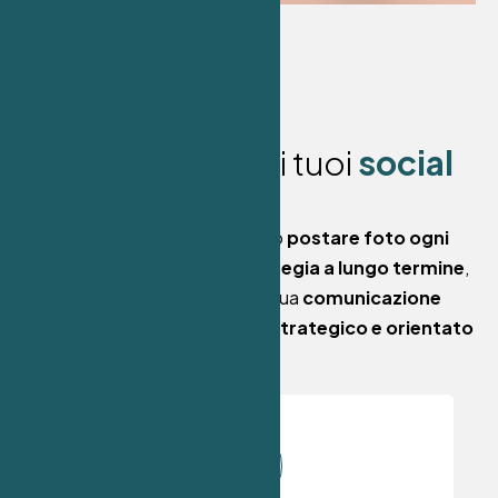
Gestione delle community
online
Campagne pubblicitarie sui
social
C
o
m
e
g
e
s
t
i
a
m
o
i
t
u
o
i
s
o
c
i
a
l
m
e
d
i
a
Gestire i social non significa solo
postare foto ogni
tanto
, ma
costruire una strategia a lungo termine
,
che integra ogni aspetto della tua
comunicazione
digitale
. Il nostro approccio è
strategico e orientato
al risultato
.