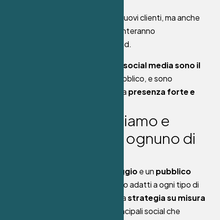
l’interesse in acquisti
.
Fidelizzazione
: Non solo nuovi clienti, ma anche
quelli già acquisiti, che diventeranno
ambasciatori
del tuo brand.
In un’era dove tutto è digitale,
i social media sono il
ponte diretto
tra te e il tuo pubblico, e sono
indispensabili
per costruire una
presenza forte e
competitiva
.
Q
u
a
l
i
s
o
c
i
a
l
g
e
s
t
i
a
m
o
e
c
o
m
e
a
g
i
a
m
o
s
u
o
g
n
u
n
o
d
i
e
s
s
i
?
Ogni social media ha un
linguaggio
e un
pubblico
specifico
. Non tutti i canali sono adatti a ogni tipo di
brand, e per questo creiamo una
strategia su misura
per ogni piattaforma. Ecco i principali social che