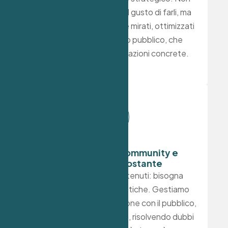
facciamo contenuti per il gusto di farli, ma
creiamo messaggi chiari e mirati, ottimizzati
per le esigenze del tuo pubblico, che
stimolano interazione e azioni concrete.
Gestione della community e
interazione costante
Non basta creare contenuti: bisogna
costruire relazioni autentiche. Gestiamo
attivamente ogni interazione con il pubblico,
rispondendo ai commenti, risolvendo dubbi