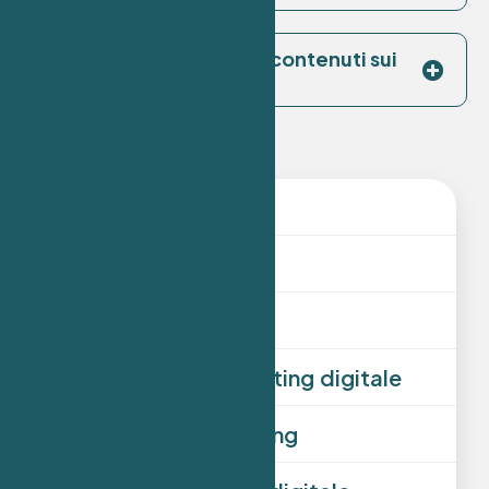
Posso gestire io stesso i contenuti sui
social?
Siti web
SEO
Social media
Campagne di marketing digitale
Content e copywriting