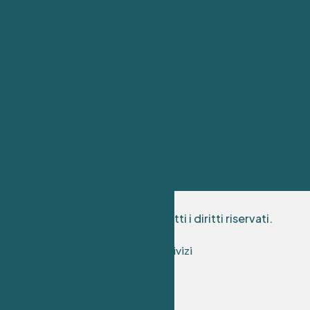
Social media
SEO
Campagne di marketing digitale
Content e copywriting
branding e identità digitale
© 2025 ReggioDigital. Tutti i diritti riservati.
Home
serivizi