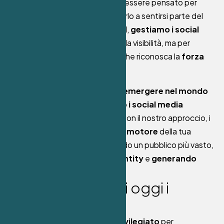
post, commento, e storia deve essere pensato per
coinvolgere
il pubblico e portarlo a sentirsi parte del
tuo brand. Noi di
ReggioDigital
,
gestiamo i social
media
non solo per aumentare la visibilità, ma per
creare
una comunità fedele
che riconosca la
forza
del tuo brand
.
Se sei a Reggio Calabria e vuoi
emergere nel mondo
digitale
, è ora di capire
quanto i social media
possano fare la differenza
. Con il nostro approccio, i
tuoi canali social diventeranno il
motore
della tua
crescita aziendale, raggiungendo un pubblico più vasto,
rafforzando la tua brand identity
e
generando
risultati concreti
.
Q
u
a
n
t
o
s
o
n
o
u
t
i
l
i
o
g
g
i
i
s
o
c
i
a
l
m
e
d
i
a
?
I social media sono il
canale privilegiato
per