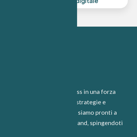
Branding e identità digitale
Trasformiamo il tuo business in una forza
digitale inarrestabile. Con strategie e
tecnologie all’avanguardia, siamo pronti a
scrivere il futuro del tuo brand, spingendoti
oltre ogni limite.