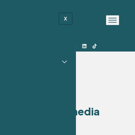
X
S
o
c
i
a
l
m
e
d
i
a