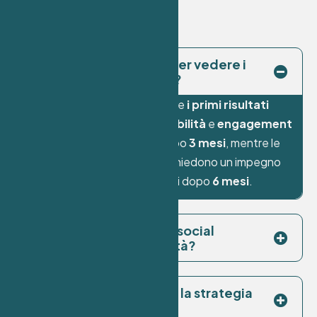
Quanto tempo ci vuole per vedere i
risultati sui social media?
Il tempo necessario per vedere
i primi risultati
varia in base agli obiettivi.
Visibilità
e
engagement
possono essere visibili già dopo
3 mesi
, mentre le
vendite
e la
conversione
richiedono un impegno
costante e possono mostrarsi dopo
6 mesi
.
Perché dovrei scegliere social
specifici per la mia attività?
Come faccio a sapere se la strategia
sui social funziona?