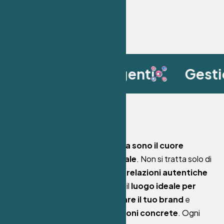
nvolgenti
Gestione delle comm
Oggi, più che mai,
i social media sono il cuore
pulsante del marketing digitale
. Non si tratta solo di
fare “presenza”, ma di costruire
relazioni autentiche
con il tuo pubblico. I social sono il
luogo ideale per
creare connessioni
,
valorizzare il tuo brand
e
convertire l’attenzione in azioni concrete
. Ogni