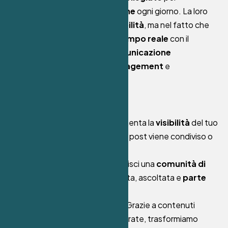
raggiungere milioni di persone
ogni giorno. La loro
forza non risiede solo nella
visibilità
, ma nel fatto che
permettono di
interagire in tempo reale
con il
pubblico, costruendo una
comunicazione
bidirezionale
che stimola
engagement
e
fidelizzazione
.
Ecco perché sono essenziali:
Visibilità immediata
: Aumenta la
visibilità
del tuo
brand ogni volta che un tuo post viene condiviso o
interagito.
Relazioni genuine
: Costruisci una
comunità di
clienti
che si sente coinvolta, ascoltata e
parte
del tuo brand
.
Generazione di vendite
: Grazie a contenuti
strategici e call to action mirate, trasformiamo