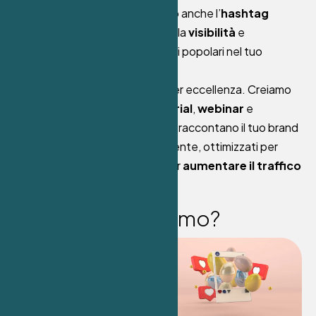
conversazioni
, sfruttando anche l’
hashtag
marketing
per aumentare la
visibilità
e
partecipare a conversazioni popolari nel tuo
settore.
YouTube è il social
video
per eccellenza. Creiamo
video
professionali
,
tutorial
,
webinar
e
contenuti
informativi
che raccontano il tuo brand
in maniera visiva e coinvolgente, ottimizzati per
SEO video
e progettati per
aumentare il traffico
verso il tuo sito web.
C
o
s
a
t
i
p
r
o
p
o
n
i
a
m
o
?
Creazione della strategia di
social media marketing
Creazione di contenuti
originali e coinvolgenti