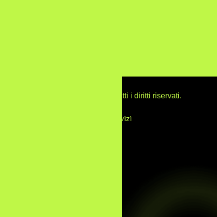
Content e copywriting
branding e identità digitale
© 2025 ReggioDigital. Tutti i diritti riservati.
Home
serivizi