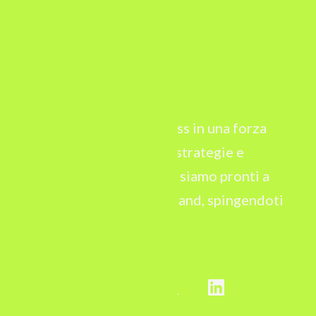
Trasformiamo il tuo business in una forza
digitale inarrestabile. Con strategie e
tecnologie all’avanguardia, siamo pronti a
scrivere il futuro del tuo brand, spingendoti
oltre ogni limite.