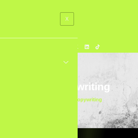
X
Tag: copywriting
Home
Blog
copywriting